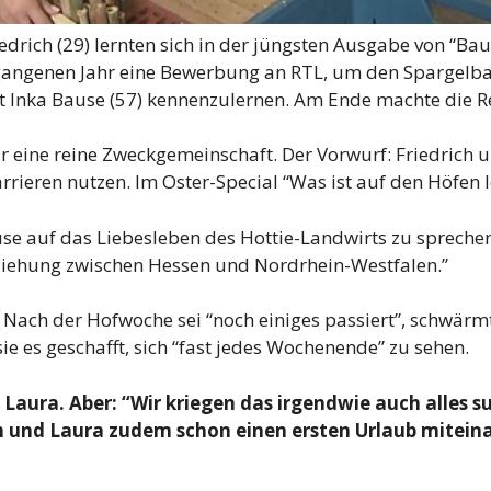
edrich (29) lernten sich in der jüngsten Ausgabe von “Ba
rgangenen Jahr eine Bewerbung an RTL, um den Spargelb
 Inka Bause (57) kennenzulernen. Am Ende machte die R
ür eine reine Zweckgemeinschaft. Der Vorwurf: Friedrich
ieren nutzen. Im Oster-Special “Was ist auf den Höfen lo
e auf das Liebesleben des Hottie-Landwirts zu sprechen
iehung zwischen Hessen und Nordrhein-Westfalen.”
. Nach der Hofwoche sei “noch einiges passiert”, schwärmt
sie es geschafft, sich “fast jedes Wochenende” zu sehen.
 Laura. Aber: “Wir kriegen das irgendwie auch alles s
ch und Laura zudem schon einen ersten Urlaub mitein