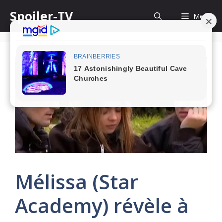
Skip
Spoiler-TV
Menu
to
content
Mélissa (Star
Academy) révèle à