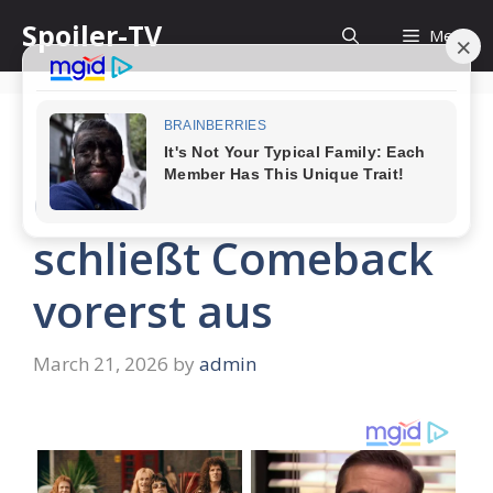
Skip
Spoiler-TV
Menu
to
content
Nach Abschied bei
GZSZ : Ex-Serienstar
schließt Comeback
vorerst aus
March 21, 2026
by
admin