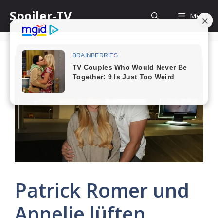
Skip
Spoiler-TV
Menu
to
content
Patrick Romer und
Annelie lüften