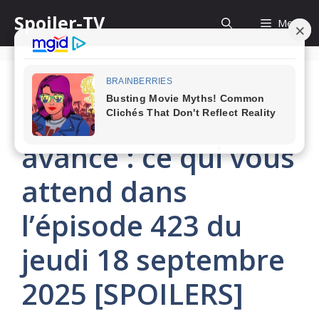
Skip
Spoiler-TV
Menu
to
content
Plus belle la vie en
avance : ce qui vous
attend dans
l’épisode 423 du
jeudi 18 septembre
2025 [SPOILERS]