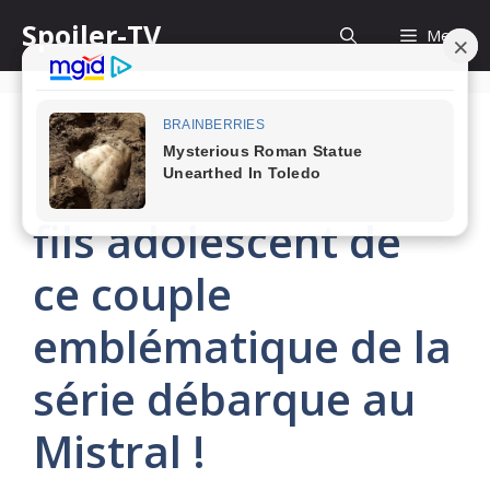
Skip
Spoiler-TV
Menu
to
content
Plus belle la vie : le
fils adolescent de
ce couple
emblématique de la
série débarque au
Mistral !