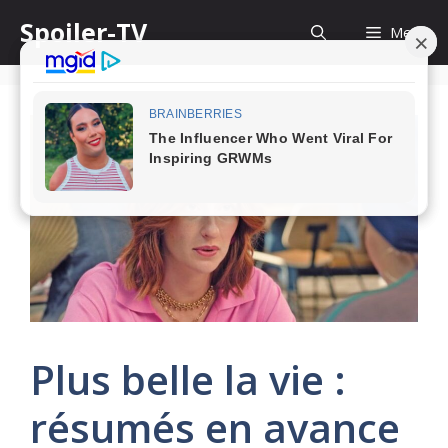
Skip
Spoiler-TV
Menu
to
content
Plus belle la vie :
résumés en avance