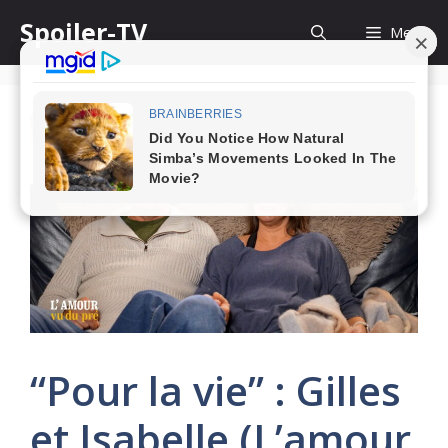
Skip
Spoiler-TV
Menu
to
content
“Pour la vie” : Gilles
et Isabelle (L’amour