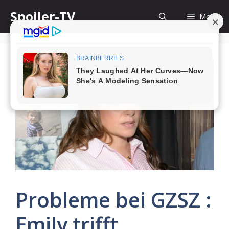
Skip
Spoiler-TV
Menu
to
content
Probleme bei GZSZ :
Emily trifft