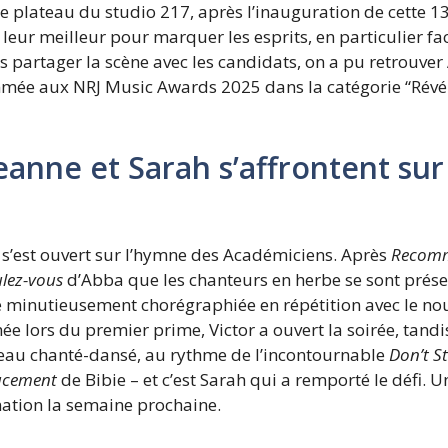
 le plateau du studio 217, après l’inauguration de cette 
né leur meilleur pour marquer les esprits, en particulier 
us partager la scène avec les candidats, on a pu retrouver
mée aux NRJ Music Awards 2025 dans la catégorie “Révél
Jeanne et Sarah s’affrontent su
s’est ouvert sur l’hymne des Académiciens. Après
Recom
lez-vous
d’Abba que les chanteurs en herbe se sont prése
ce minutieusement chorégraphiée en répétition avec le n
e lors du premier prime, Victor a ouvert la soirée, tandi
bleau chanté-dansé, au rythme de l’incontournable
Don’t S
ucement
de Bibie – et c’est Sarah qui a remporté le défi. 
nation la semaine prochaine.