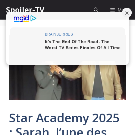
Skip
Spoiler-TV
Menu
to
content
Star Academy 2025
: Sarah, l’une des