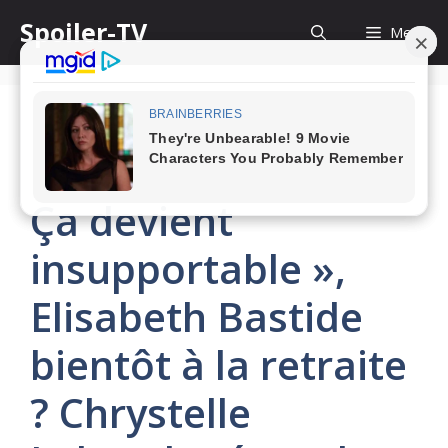
Skip
Spoiler-TV
Menu
to
content
Un si grand soleil : «
Ça devient
insupportable »,
Elisabeth Bastide
bientôt à la retraite
? Chrystelle