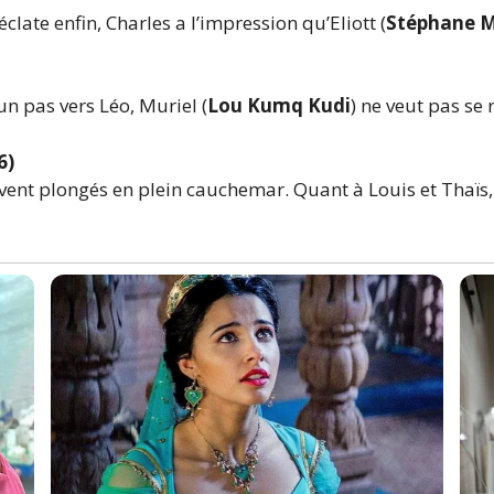
clate enfin, Charles a l’impression qu’Eliott (
Stéphane M
un pas vers Léo, Muriel (
Lou Kumq Kudi
) ne veut pas se
6)
uvent plongés en plein cauchemar. Quant à Louis et Thaïs, i