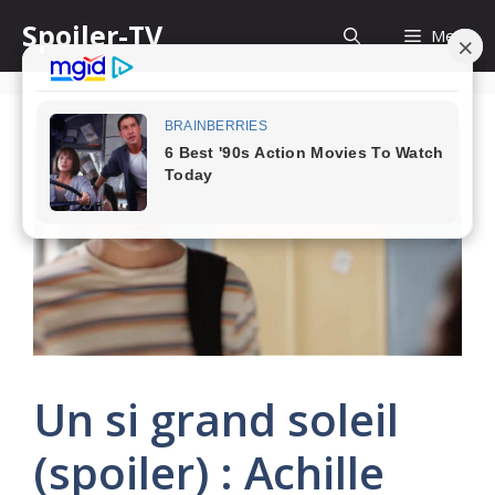
Skip
Spoiler-TV
Menu
to
content
Un si grand soleil
(spoiler) : Achille