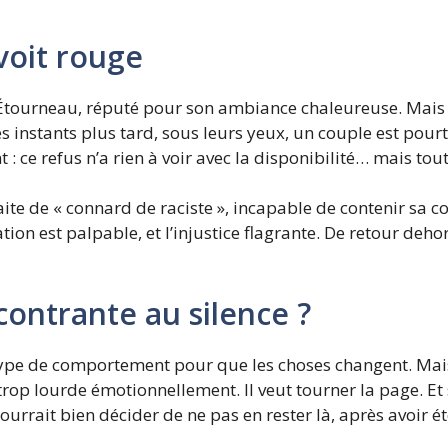
 voit rouge
’Étourneau, réputé pour son ambiance chaleureuse. Mais à
 instants plus tard, sous leurs yeux, un couple est pour
ce refus n’a rien à voir avec la disponibilité… mais tou
raite de « connard de raciste », incapable de contenir sa c
iation est palpable, et l’injustice flagrante. De retour deh
 contrante au silence ?
e type de comportement pour que les choses changent. Mais
op lourde émotionnellement. Il veut tourner la page. Et si
pourrait bien décider de ne pas en rester là, après avoir été