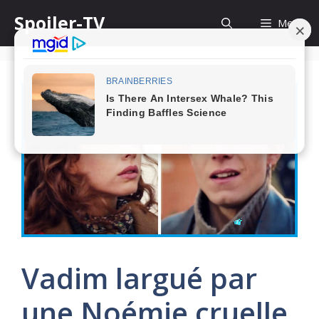
Skip
Spoiler-TV
Menu
to
content
Vadim largué par
une Noémie cruelle