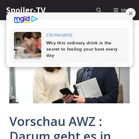
Skip
Spoiler-TV
Menu
to
content
Vorschau AWZ :
Darum geht es in