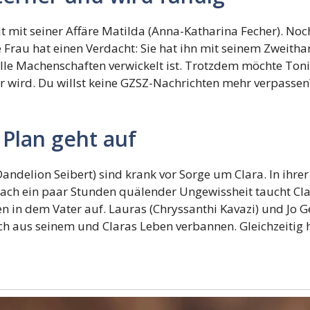
it mit seiner Affäre Matilda (Anna-Katharina Fecher). Noch
ne Frau hat einen Verdacht: Sie hat ihn mit seinem Zweith
inelle Machenschaften verwickelt ist. Trotzdem möchte Ton
er wird. Du willst keine GZSZ-Nachrichten mehr verpasse
 Plan geht auf
a Dandelion Seibert) sind krank vor Sorge um Clara. In i
Nach ein paar Stunden quälender Ungewissheit taucht Cla
 in dem Vater auf. Lauras (Chryssanthi Kavazi) und Jo G
 aus seinem und Claras Leben verbannen. Gleichzeitig ha