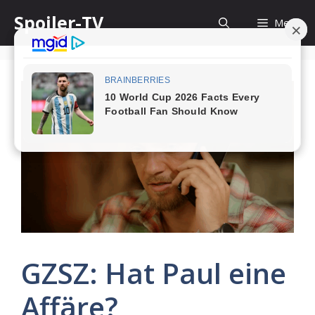
Skip
Spoiler-TV
Menu
to
content
GZSZ: Hat Paul eine
Affäre?