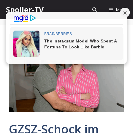
Skip
Spoiler-TV
Menu
to
content
GZSZ-Schock im