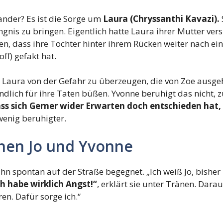
nder? Es ist die Sorge um
Laura (Chryssanthi Kavazi).
ngnis zu bringen. Eigentlich hatte Laura ihrer Mutter ver
n, dass ihre Tochter hinter ihrem Rücken weiter nach ei
ff) gefakt hat.
, Laura von der Gefahr zu überzeugen, die von Zoe ausgeh
ich für ihre Taten büßen. Yvonne beruhigt das nicht, zu
ss sich Gerner wider Erwarten doch entschieden hat,
wenig beruhigter.
hen Jo und Yvonne
e ihn spontan auf der Straße begegnet. „Ich weiß Jo, bish
ch habe wirklich Angst!“
, erklärt sie unter Tränen. Dar
en. Dafür sorge ich.“